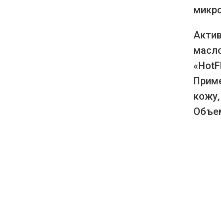
микро
Актив
масло
«HotF
Приме
кожу,
Объем