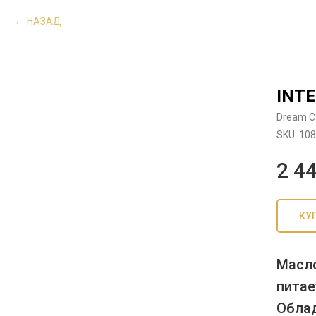
НАЗАД
INTE
Dream C
SKU:
108
2 4
КУ
Масло
питае
Облад