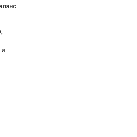
аланс
,
 и